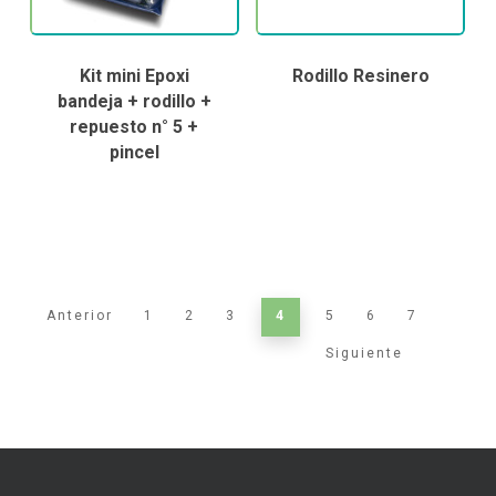
Kit mini Epoxi
Rodillo Resinero
bandeja + rodillo +
repuesto n° 5 +
pincel
Anterior
1
2
3
4
5
6
7
Siguiente