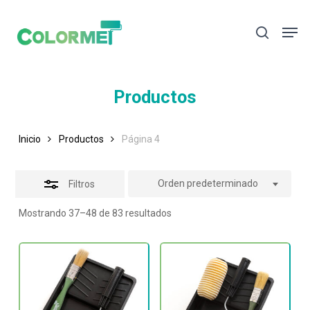
Skip
Men
to
Close
search
main
Filters
content
Productos
Inicio
Productos
Página 4
Orden predeterminado
Filtros
Mostrando 37–48 de 83 resultados